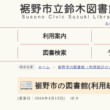
ページの先頭です
ホ
利用案内
図書検索
ここから本文です
ホーム
裾野市の図書館（利用統計の
現在位置
裾野市の図書館(利用
[更新日：
2026年3月13日
]
ID:9