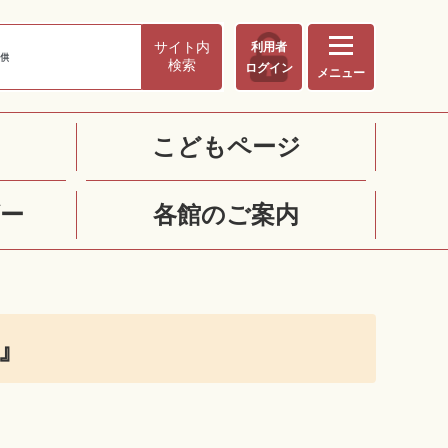
サイト内
利用者
検索
ログイン
メニュー
こどもページ
ー
各館のご案内
』