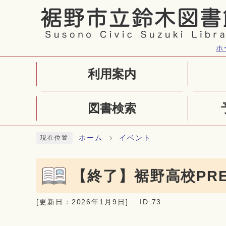
ページの先頭です
ホ
利用案内
図書検索
ここから本文です
ホーム
イベント
現在位置
【終了】裾野高校PR
[更新日：
2026年1月9日
]
ID:73