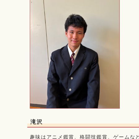
滝沢
趣味はアニメ鑑賞、格闘技鑑賞、ゲームな