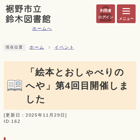
ページの先頭です
利用者
ログイン
メニュー
ホームへ
ここから本文です
ホーム
イベント
現在位置
「絵本とおしゃべりの
へや」第4回目開催しま
した
[更新日：
2025年11月29日
]
ID:162