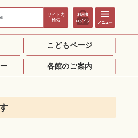
サイト内
利用者
検索
ログイン
メニュー
こどもページ
ー
各館のご案内
す